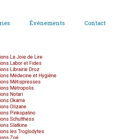
ries
Événements
Contact
ions La Joie de Lire
ions Labor et Fides
ions Librairie Droz
tions Médecine et Hygiène
tions Mētispresses
tions Métropolis
ions Notari
tions Okama
ions Olizane
tions Pinkopalino
tions Schulthess
ions Slatkine
ions les Troglodytes
tions Zoé