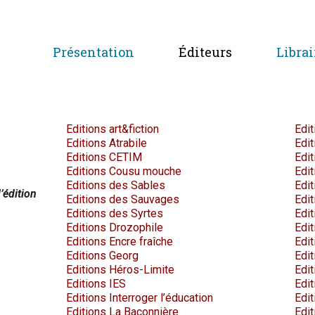
Présentation
Éditeurs
Librai
Editions art&fiction
Edit
Editions Atrabile
Edit
Editions CETIM
Edit
Editions Cousu mouche
Edi
Editions des Sables
Edi
édition
Editions des Sauvages
Edi
Editions des Syrtes
Edit
Editions Drozophile
Edi
Editions Encre fraîche
Edit
Editions Georg
Edi
Editions Héros-Limite
Edi
Editions IES
Edit
Editions Interroger l’éducation
Edit
Editions La Baconnière
Edi