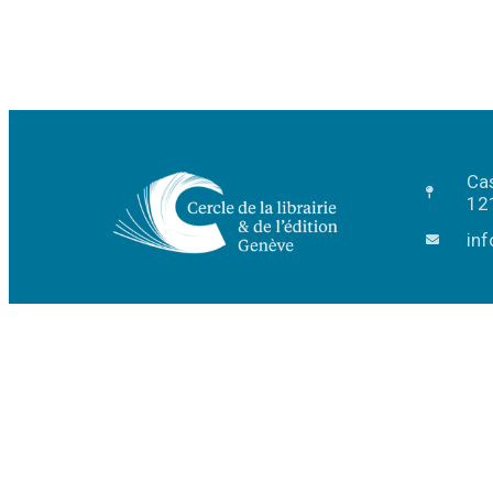
Ca
12
inf