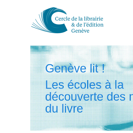
Genève lit !
Les écoles à la
découverte des 
du livre