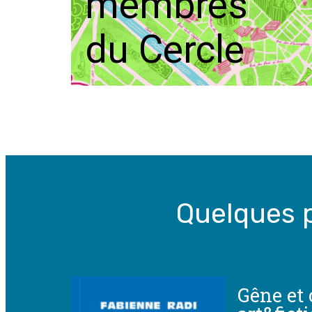
membres
du Cercle
Quelques 
Gêne et 