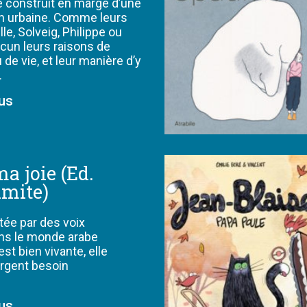
e construit en marge d’une
n urbaine. Comme leurs
lle, Solveig, Philippe ou
cun leurs raisons de
u de vie, et leur manière d’y
…
lus
a joie (Ed.
imite)
tée par des voix
ns le monde arabe
est bien vivante, elle
urgent besoin
lus