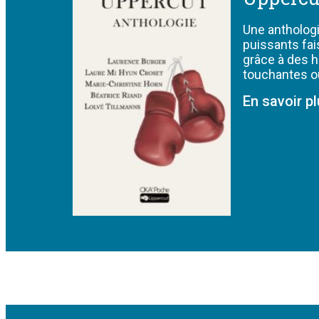
Une anthologi
puissants fai
grâce à des h
touchantes o
En savoir p