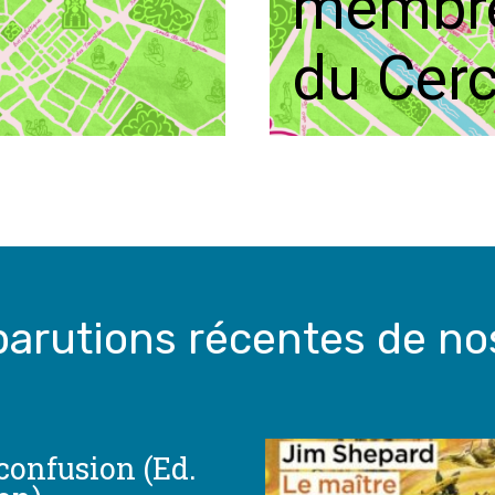
membr
du Cerc
parutions récentes de n
confusion (Ed.