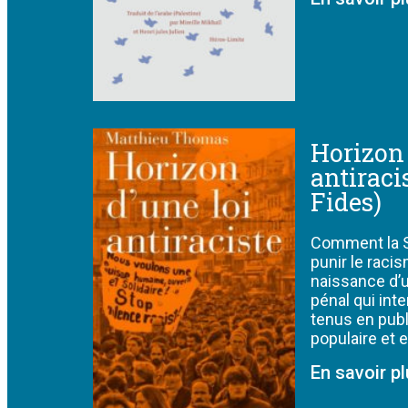
Horizon 
antiraci
Fides)
Comment la S
punir le racis
naissance d’u
pénal qui inte
tenus en publ
populaire et 
En savoir p