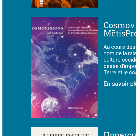
Cosmovi
MētisPr
Au cours des 
nom de la rais
culture occid
cesse d’impos
Terre et le c
En savoir p
Uppercu