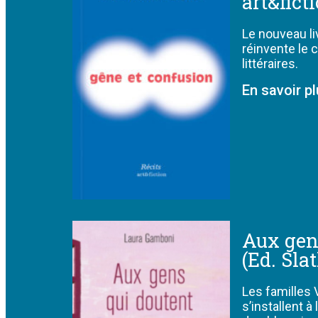
art&fict
Le nouveau li
réinvente le 
littéraires.
En savoir p
Aux gen
(Ed. Sla
Les familles 
s’installent à 