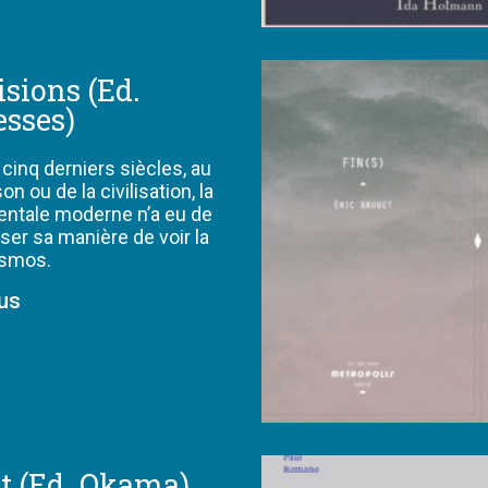
sions (Ed.
esses)
cinq derniers siècles, au
on ou de la civilisation, la
entale moderne n’a eu de
er sa manière de voir la
osmos.
lus
t (Ed. Okama)