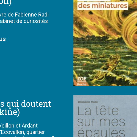
ion)
vre de Fabienne Radi
cabinet de curiosités
lus
s qui doutent
tkine)
Veillon et Ardant
l’Ecovallon, quartier