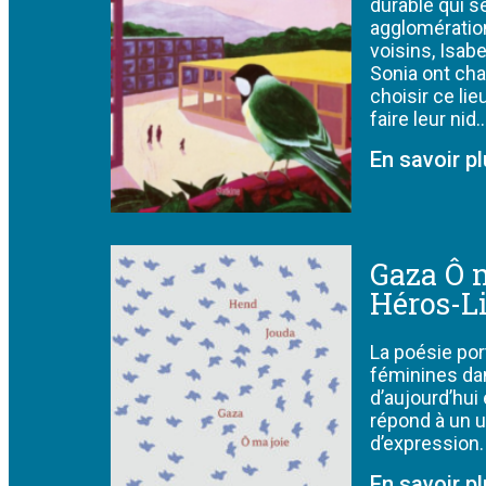
durable qui s
agglomératio
voisins, Isabe
Sonia ont cha
choisir ce lie
faire leur nid
En savoir p
Gaza Ô m
Héros-L
La poésie por
féminines da
d’aujourd’hui 
répond à un 
d’expression.
En savoir p