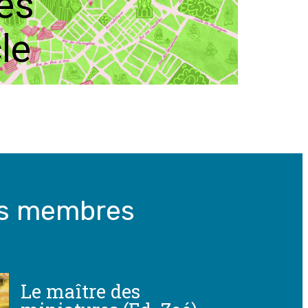
es
le
os membres
Le maître des