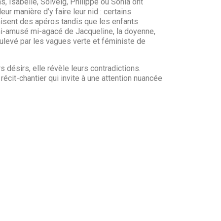
, Isabelle, Solveig, Philippe ou Sonia ont
eur manière d’y faire leur nid : certains
anisent des apéros tandis que les enfants
 mi-amusé mi-agacé de Jacqueline, la doyenne,
oulevé par les vagues verte et féministe de
s désirs, elle révèle leurs contradictions.
récit-chantier qui invite à une attention nuancée