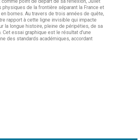
 comme point de départ de sa réflexion, Juliet
es physiques de la frontière séparant la France et
 en bornes. Au travers de trois années de quête,
tre rapport à cette ligne invisible qui impacte
r la longue histoire, pleine de péripéties, de sa
. Cet essai graphique est le résultat d’une
igne des standards académiques, accordant