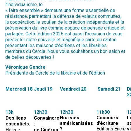
l’individualisme, le
« faire ensemble » demeure une forme essentielle de
résistance, permettant la défense de valeurs communes,
la coopération, le soutien de la création indépendante et la
préservation du livre comme espace de pensée critique et
partagée. Cette édition 2026 est aussi l’occasion de vous
présenter notre nouvelle et magnifique carte du canton
présentant les maisons d’éditions et les librairies
membres du Cercle. Nous vous souhaitons un bon salon et
de belles découvertes !
Véronique Gendre
Présidente du Cercle de la librairie et de l’édition
Mercredi 18
Jeudi 19
Vendredi 20
Samedi 21
D
2
13h
12h30
12h30
11h30
1
Nos vies
Concours
L
Des liens
Convaincre
américanisées
d’écriture
s
essentiels.
:
?
Editions Encre
v
Hélène
de Cicéron