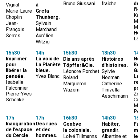
Bruno Giussani
fraîche
d
Vignal
à
l’
Marie-Laure
Greta
Ka
Choplin
Thunberg.
M
Jean-
Sylvain
M
François
Marchand
H
Serres
Aurélien
L
Witzig
15h30
14h
15h30
13h30
1
Imprimer
La voix de
N
Dix ans après
Histoires
pour
La Planète
R
Töpffer&Cie.
d’histoires.
libérer la
bleue.
G
Léonore Porchet
Sylvie
pensée.
Yves Blanc
L
Roland
Neeman
Isabelle
r
Margueron
Catherine
Falconnier
p
Wazem
Tinivella
Pierre-Yves
Z
Aeschimann
Schenke
C
M
P
17h
17h
16h30
14h30
1
Inauguration
Des rues
Genève
Habiter,
F
de l’espace
et des
la coloniale.
grandir.
m
du Cercle.
hommes.
Lolvé Tillmanns
Albertine et
l