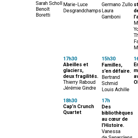
Sarah Scholl
Marie-Luce
Germano Zullo
s
Benoît
Desgrandchamps
Laura
d
Boretti
Gamboni
l’
M
Y
T
F
M
17h30
15h30
1
Abeilles et
E
Familles,
glaciers,
m
s’en défaire.
deux fragilités.
a
Bertrand
Thierry Raboud
O
Schmid
Jérémie Gindre
Louis Achille
18h30
17h
Cap’n Crunch
Des
Quartet
bibliothèques
au cœur de
l’Histoire.
Vanessa
de Senarclens