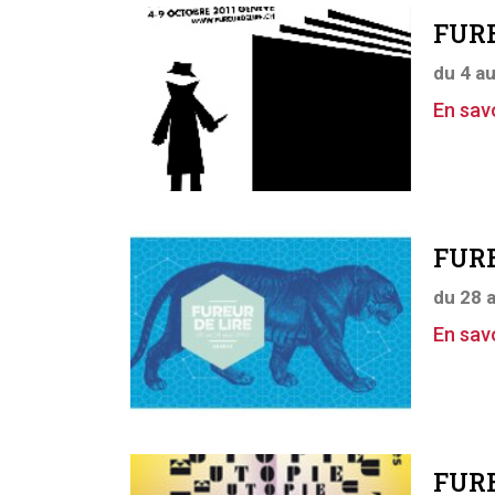
FURE
du 4 a
En savo
FURE
du 28 
En savo
FURE