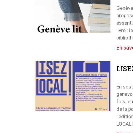
Genève 
propose
essenti
livre : 
bibliot
En savo
LISE
En sout
genevoi
fois le
de la p
l’éditi
LOCAL!