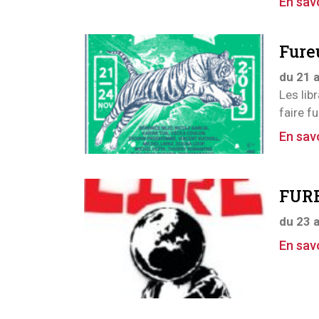
En savo
Fureu
du 21 
Les lib
faire f
En savo
FURE
du 23 
En savo