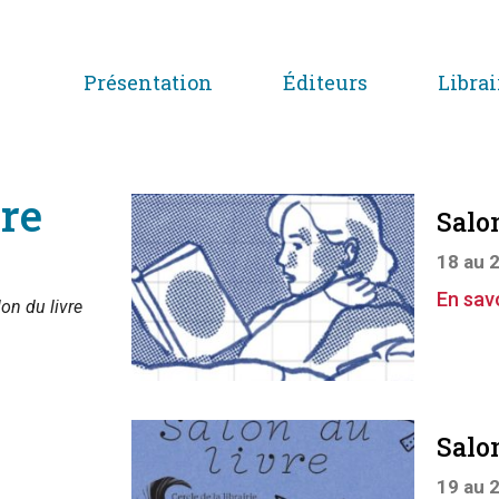
Présentation
Éditeurs
Librai
vre
Salo
18 au 
En savo
lon du livre
Salo
19 au 