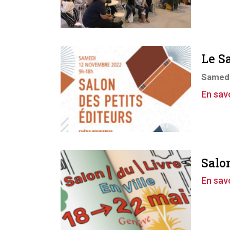
Le S
Samedi
En savo
Salo
En savo